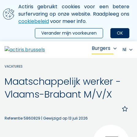
Aller au contenu principal
We gebruiken cookies
Actiris gebruikt cookies voor een betere
ermer le menu
surfervaring op onze website. Raadpleeg ons
cookiebeleid
voor meer info.
Verander mijn voorkeuren
OK
Burgers
Nl
VACATURES
Maatschappelijk werker -
Vlaams-Brabant M/V/X
Referentie 5860829
| Gewijzigd op 13 juli 2026