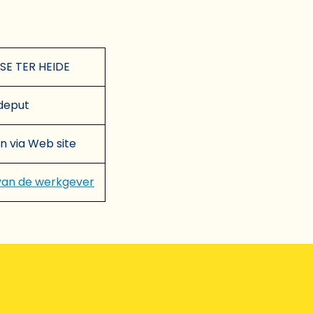
E TER HEIDE
deput
en via Web site
van de werkgever