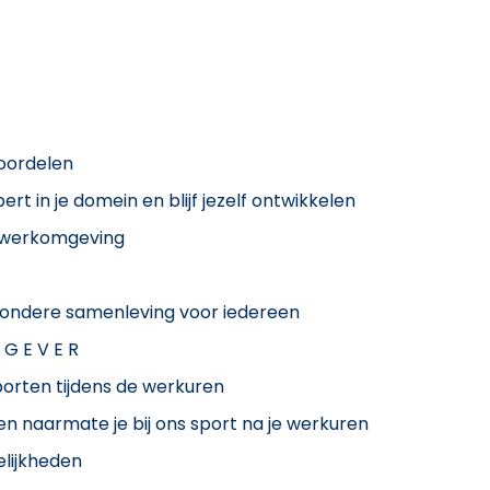
voordelen
rt in je domein en blijf jezelf ontwikkelen
 werkomgeving
zondere samenleving voor iedereen
 G E V E R
orten tijdens de werkuren
n naarmate je bij ons sport na je werkuren
elijkheden