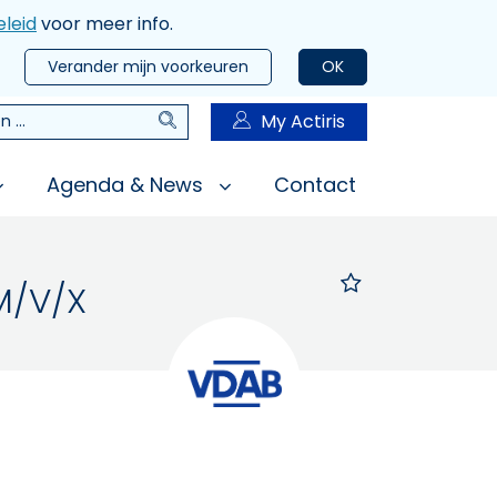
leid
voor meer info.
Verander mijn voorkeuren
OK
Zoeken
My Actiris
n
Agenda & News
Contact
M/V/X