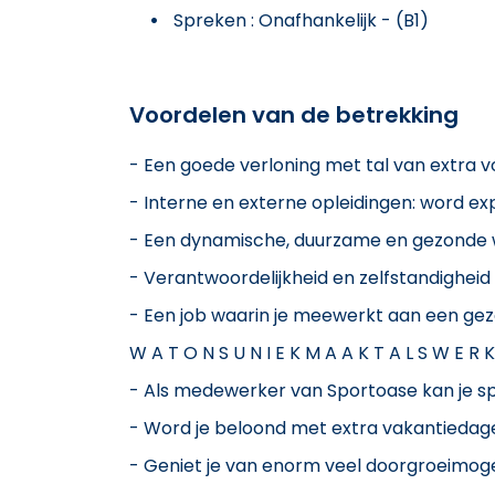
Spreken : Onafhankelijk - (B1)
Voordelen van de betrekking
- Een goede verloning met tal van extra 
- Interne en externe opleidingen: word expe
- Een dynamische, duurzame en gezonde
- Verantwoordelijkheid en zelfstandigheid
- Een job waarin je meewerkt aan een ge
W A T O N S U N I E K M A A K T A L S W E R K
- Als medewerker van Sportoase kan je sp
- Word je beloond met extra vakantiedage
- Geniet je van enorm veel doorgroeimog