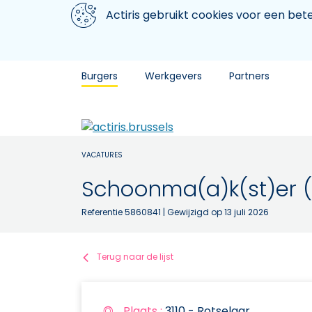
Aller au contenu principal
We gebruiken cookies
Actiris gebruikt cookies voor een be
Burgers
Werkgevers
Partners
VACATURES
Schoonma(a)k(st)er (
Referentie 5860841
| Gewijzigd op 13 juli 2026
Terug naar de lijst
Plaats :
3110 - Rotselaar