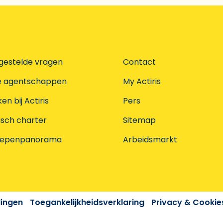
gestelde vragen
Contact
e agentschappen
My Actiris
n bij Actiris
Pers
isch charter
Sitemap
oepenpanorama
Arbeidsmarkt
dingen
Toegankelijkheidsverklaring
Privacy & Cookie