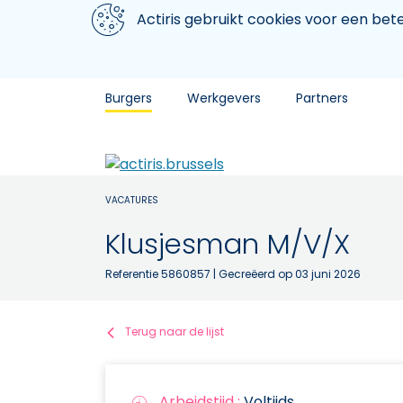
Aller au contenu principal
We gebruiken cookies
Actiris gebruikt cookies voor een be
Burgers
Werkgevers
Partners
VACATURES
Klusjesman M/V/X
Referentie 5860857
| Gecreëerd op 03 juni 2026
Terug naar de lijst
Arbeidstijd :
Voltijds