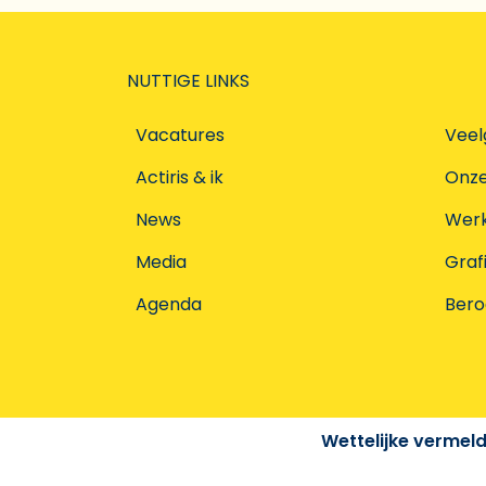
NUTTIGE LINKS
Vacatures
Veel
Actiris & ik
Onz
News
Werke
Media
Graf
Agenda
Ber
Wettelijke vermel