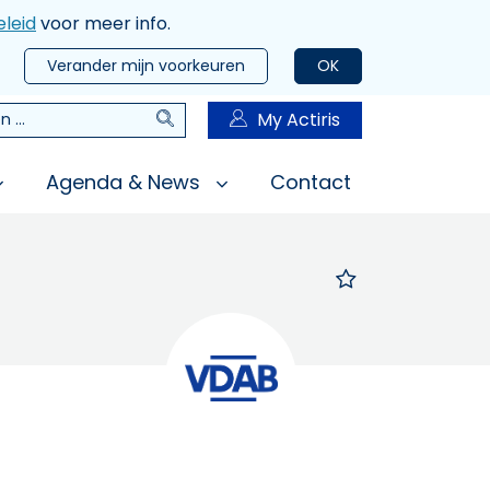
leid
voor meer info.
Verander mijn voorkeuren
OK
Zoeken
My Actiris
n
Agenda & News
Contact