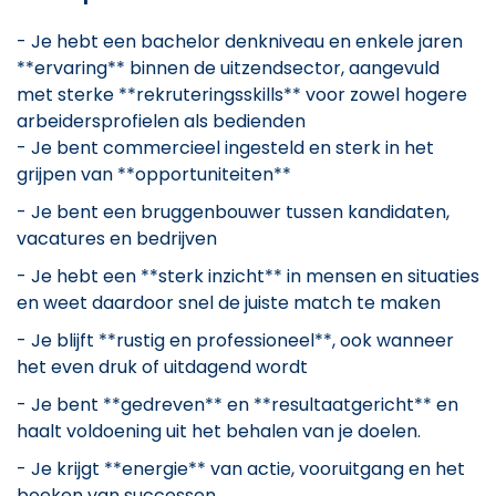
- Je hebt een bachelor denkniveau en enkele jaren
**ervaring** binnen de uitzendsector, aangevuld
met sterke **rekruteringsskills** voor zowel hogere
arbeidersprofielen als bedienden
- Je bent commercieel ingesteld en sterk in het
grijpen van **opportuniteiten**
- Je bent een bruggenbouwer tussen kandidaten,
vacatures en bedrijven
- Je hebt een **sterk inzicht** in mensen en situaties
en weet daardoor snel de juiste match te maken
- Je blijft **rustig en professioneel**, ook wanneer
het even druk of uitdagend wordt
- Je bent **gedreven** en **resultaatgericht** en
haalt voldoening uit het behalen van je doelen.
- Je krijgt **energie** van actie, vooruitgang en het
boeken van successen