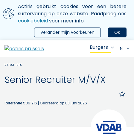
Aller au contenu principal
We gebruiken cookies
Actiris gebruikt cookies voor een betere
ermer le menu
surfervaring op onze website. Raadpleeg ons
cookiebeleid
voor meer info.
Verander mijn voorkeuren
OK
Burgers
Nl
VACATURES
Senior Recruiter M/V/X
Referentie 5861216
| Gecreëerd op 03 juni 2026