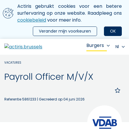
Aller au contenu principal
We gebruiken cookies
Actiris gebruikt cookies voor een betere
ermer le menu
surfervaring op onze website. Raadpleeg ons
cookiebeleid
voor meer info.
Verander mijn voorkeuren
OK
Burgers
Nl
VACATURES
Payroll Officer M/V/X
Referentie 5861233
| Gecreëerd op 04 juni 2026