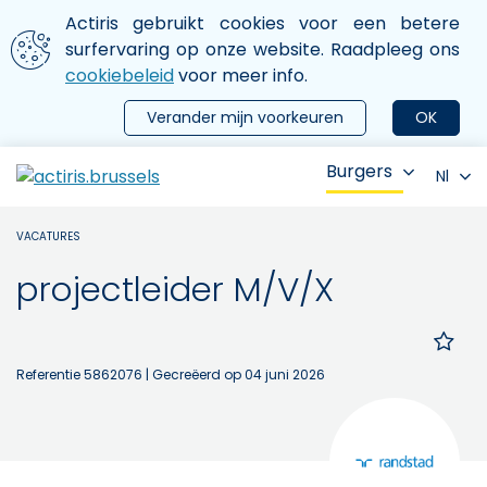
Aller au contenu principal
We gebruiken cookies
Actiris gebruikt cookies voor een betere
ermer le menu
surfervaring op onze website. Raadpleeg ons
cookiebeleid
voor meer info.
Verander mijn voorkeuren
OK
Burgers
Nl
VACATURES
projectleider M/V/X
Referentie 5862076
| Gecreëerd op 04 juni 2026