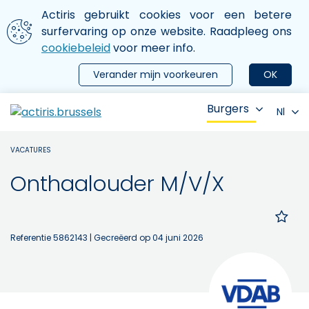
Aller au contenu principal
We gebruiken cookies
Actiris gebruikt cookies voor een betere
ermer le menu
surfervaring op onze website. Raadpleeg ons
cookiebeleid
voor meer info.
Verander mijn voorkeuren
OK
Burgers
Nl
VACATURES
Onthaalouder M/V/X
Referentie 5862143
| Gecreëerd op 04 juni 2026