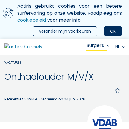
Aller au contenu principal
We gebruiken cookies
Actiris gebruikt cookies voor een betere
ermer le menu
surfervaring op onze website. Raadpleeg ons
cookiebeleid
voor meer info.
Verander mijn voorkeuren
OK
Burgers
Nl
VACATURES
Onthaalouder M/V/X
Referentie 5862149
| Gecreëerd op 04 juni 2026