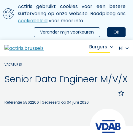
Aller au contenu principal
We gebruiken cookies
Actiris gebruikt cookies voor een betere
ermer le menu
surfervaring op onze website. Raadpleeg ons
cookiebeleid
voor meer info.
Verander mijn voorkeuren
OK
Burgers
Nl
VACATURES
Senior Data Engineer M/V/X
Referentie 5862206
| Gecreëerd op 04 juni 2026