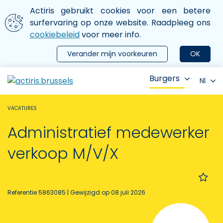
Aller au contenu principal
We gebruiken cookies
Actiris gebruikt cookies voor een betere
ermer le menu
surfervaring op onze website. Raadpleeg ons
cookiebeleid
voor meer info.
Verander mijn voorkeuren
OK
Burgers
Nl
VACATURES
Administratief medewerker
verkoop M/V/X
Referentie 5863085
| Gewijzigd op 08 juli 2026