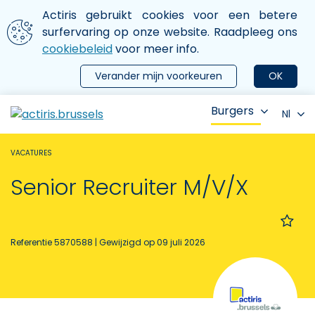
Aller au contenu principal
We gebruiken cookies
Actiris gebruikt cookies voor een betere
ermer le menu
surfervaring op onze website. Raadpleeg ons
cookiebeleid
voor meer info.
Verander mijn voorkeuren
OK
Burgers
Nl
VACATURES
Senior Recruiter M/V/X
Referentie 5870588
| Gewijzigd op 09 juli 2026