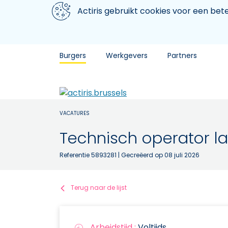
Aller au contenu principal
We gebruiken cookies
Actiris gebruikt cookies voor een be
Burgers
Werkgevers
Partners
VACATURES
Technisch operator l
Referentie 5893281
| Gecreëerd op 08 juli 2026
Terug naar de lijst
Arbeidstijd :
Voltijds