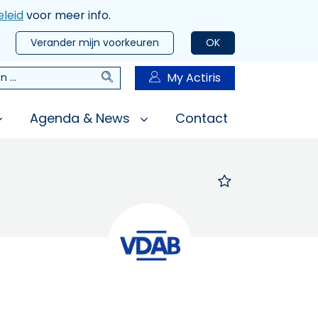
leid
voor meer info.
Verander mijn voorkeuren
OK
Zoeken
My Actiris
n
Agenda & News
Contact