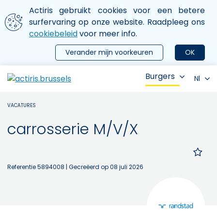
Aller au contenu principal
We gebruiken cookies
Actiris gebruikt cookies voor een betere
ermer le menu
surfervaring op onze website. Raadpleeg ons
cookiebeleid
voor meer info.
Verander mijn voorkeuren
OK
Burgers
Nl
VACATURES
carrosserie M/V/X
Referentie 5894008
| Gecreëerd op 08 juli 2026