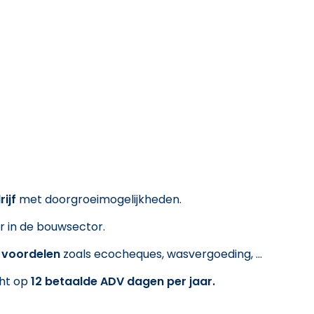
ijf
met doorgroeimogelijkheden.
r in de bouwsector.
e voordelen
zoals ecocheques, wasvergoeding, ...
cht op
12 betaalde ADV dagen per jaar.