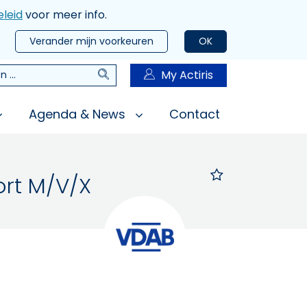
leid
voor meer info.
Verander mijn voorkeuren
OK
Zoeken
My Actiris
n
Agenda & News
Contact
ort M/V/X