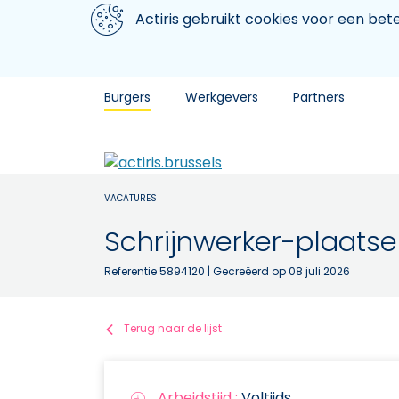
Aller au contenu principal
We gebruiken cookies
Actiris gebruikt cookies voor een be
Burgers
Werkgevers
Partners
VACATURES
Schrijnwerker-plaatse
Referentie 5894120
| Gecreëerd op 08 juli 2026
Terug naar de lijst
Arbeidstijd :
Voltijds