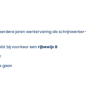
erdere jaren werkervaring als schrijnwerker-
ebt bij voorkeur een
rijbewijs B
r
e gaan