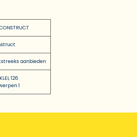
 CONSTRUCT
struct
tstreeks aanbieden
LEI, 126
werpen 1