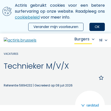
Aller au contenu principal
We gebruiken cookies
Actiris gebruikt cookies voor een betere
ermer le menu
surfervaring op onze website. Raadpleeg ons
cookiebeleid
voor meer info.
Verander mijn voorkeuren
OK
Burgers
Nl
VACATURES
Technieker M/V/X
Referentie 5894232
| Gecreëerd op 08 juli 2026