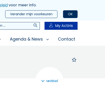
leid
voor meer info.
Verander mijn voorkeuren
OK
Zoeken
My Actiris
n
Agenda & News
Contact