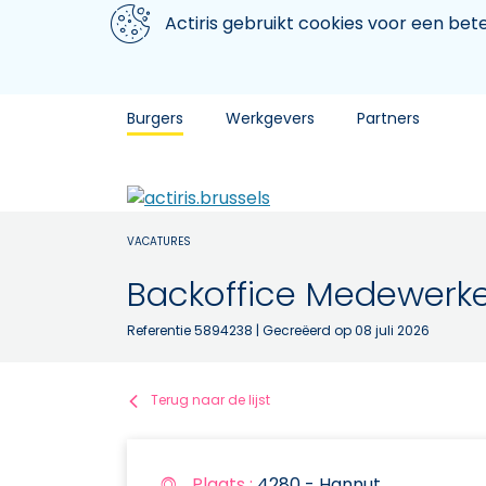
Aller au contenu principal
We gebruiken cookies
Actiris gebruikt cookies voor een be
Burgers
Werkgevers
Partners
VACATURES
Backoffice Medewerke
Referentie 5894238
| Gecreëerd op 08 juli 2026
Terug naar de lijst
Plaats :
4280 - Hannut