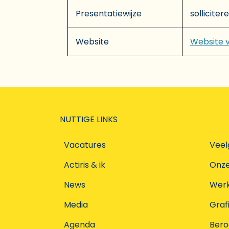
Presentatiewijze
solliciter
Website
Website 
NUTTIGE LINKS
Vacatures
Veel
Actiris & ik
Onz
News
Werke
Media
Graf
Agenda
Ber