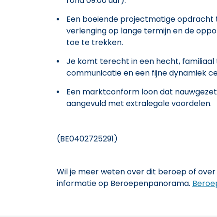
rond 09:00 uur).
Een boeiende projectmatige opdracht t
verlenging op lange termijn en de oppo
toe te trekken.
Je komt terecht in een hecht, familiaa
communicatie en een fijne dynamiek ce
Een marktconform loon dat nauwgezet 
aangevuld met extralegale voordelen.
(BE0402725291)
Wil je meer weten over dit beroep of over 
informatie op Beroepenpanorama.
Beroe