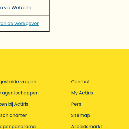
en via Web site
van de werkgever
gestelde vragen
Contact
e agentschappen
My Actiris
n bij Actiris
Pers
isch charter
Sitemap
oepenpanorama
Arbeidsmarkt