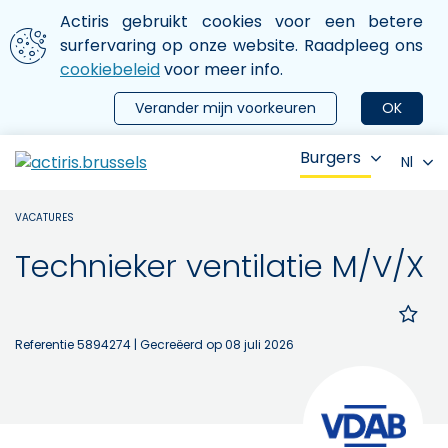
Aller au contenu principal
We gebruiken cookies
Actiris gebruikt cookies voor een betere
ermer le menu
surfervaring op onze website. Raadpleeg ons
cookiebeleid
voor meer info.
Verander mijn voorkeuren
OK
Burgers
Nl
VACATURES
Technieker ventilatie M/V/X
Referentie 5894274
| Gecreëerd op 08 juli 2026