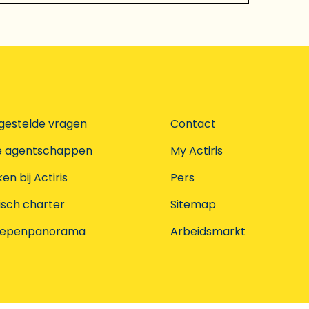
gestelde vragen
Contact
e agentschappen
My Actiris
n bij Actiris
Pers
isch charter
Sitemap
oepenpanorama
Arbeidsmarkt