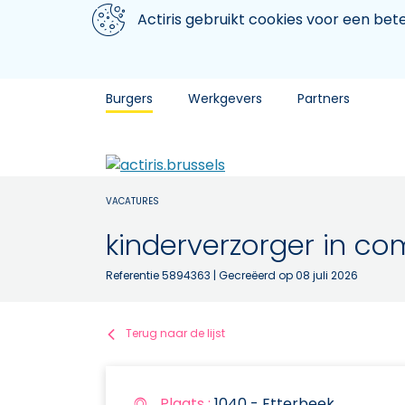
Aller au contenu principal
We gebruiken cookies
Actiris gebruikt cookies voor een be
Burgers
Werkgevers
Partners
VACATURES
kinderverzorger in c
Referentie 5894363
| Gecreëerd op 08 juli 2026
Terug naar de lijst
Plaats :
1040 - Etterbeek