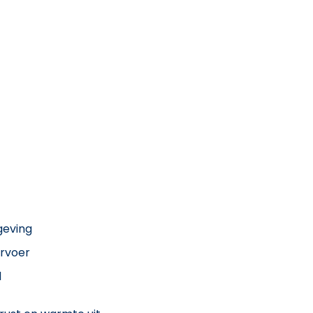
geving
rvoer
d