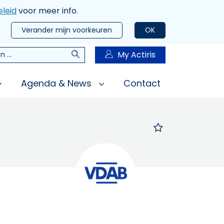
leid
voor meer info.
Verander mijn voorkeuren
OK
Zoeken
My Actiris
n
Agenda & News
Contact