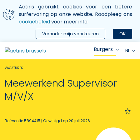
Aller au contenu principal
We gebruiken cookies
Actiris gebruikt cookies voor een betere
ermer le menu
surfervaring op onze website. Raadpleeg ons
cookiebeleid
voor meer info.
Verander mijn voorkeuren
OK
Burgers
Nl
VACATURES
Meewerkend Supervisor
M/V/X
Referentie 5894415
| Gewijzigd op 20 juli 2026