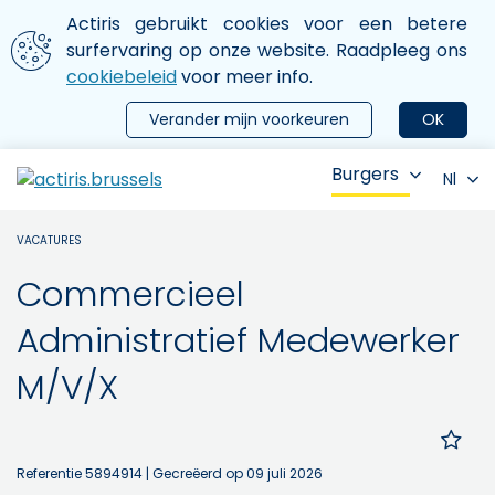
Aller au contenu principal
We gebruiken cookies
Actiris gebruikt cookies voor een betere
ermer le menu
surfervaring op onze website. Raadpleeg ons
cookiebeleid
voor meer info.
Verander mijn voorkeuren
OK
Burgers
Nl
VACATURES
Commercieel
Administratief Medewerker
M/V/X
Referentie 5894914
| Gecreëerd op 09 juli 2026