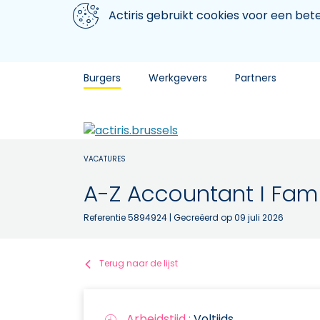
Aller au contenu principal
We gebruiken cookies
Actiris gebruikt cookies voor een be
Burgers
Werkgevers
Partners
VACATURES
A-Z Accountant I Fam
Referentie 5894924
| Gecreëerd op 09 juli 2026
Terug naar de lijst
Arbeidstijd :
Voltijds