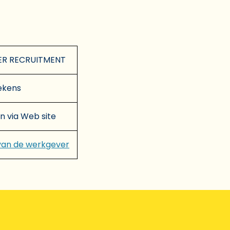
ER RECRUITMENT
lekens
en via Web site
van de werkgever