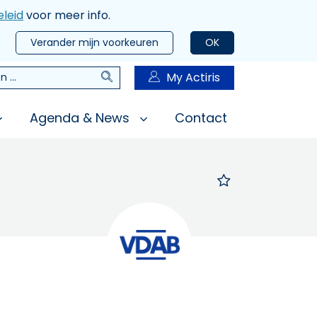
leid
voor meer info.
Verander mijn voorkeuren
OK
Zoeken
My Actiris
n
Agenda & News
Contact