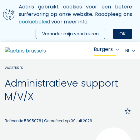
Aller au contenu principal
We gebruiken cookies
Actiris gebruikt cookies voor een betere
ermer le menu
surfervaring op onze website. Raadpleeg ons
cookiebeleid
voor meer info.
Verander mijn voorkeuren
OK
Burgers
Nl
VACATURES
Administratieve support
M/V/X
Referentie 5895078
| Gecreëerd op 09 juli 2026