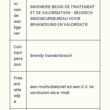
m
INGENIERIE BELGE DE TRAITEMENT
van
ET DE VALORISATION - BELGISCH
de
INGENIEURSBUREAU VOOR
wer
BEHANDELING EN VALORISATIE
kge
ver
Con
tact
Brendy Vandenbosch
pers
oon
Pres
ent
een motivatiebrief en een C.V. te
atie
versturen via e-mail
wijz
e