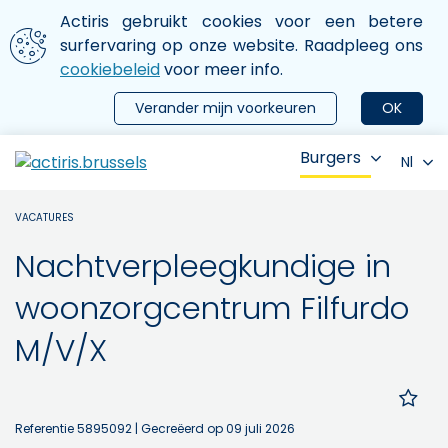
Aller au contenu principal
We gebruiken cookies
Actiris gebruikt cookies voor een betere
ermer le menu
surfervaring op onze website. Raadpleeg ons
cookiebeleid
voor meer info.
Verander mijn voorkeuren
OK
Burgers
Nl
VACATURES
Nachtverpleegkundige in
woonzorgcentrum Filfurdo
M/V/X
Referentie 5895092
| Gecreëerd op 09 juli 2026