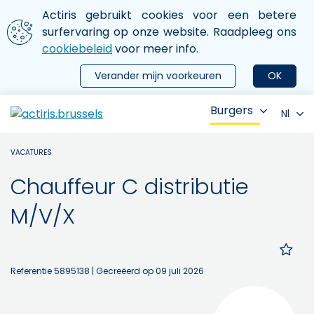
Aller au contenu principal
We gebruiken cookies
Actiris gebruikt cookies voor een betere
ermer le menu
surfervaring op onze website. Raadpleeg ons
cookiebeleid
voor meer info.
Verander mijn voorkeuren
OK
Burgers
Nl
VACATURES
Chauffeur C distributie
M/V/X
Referentie 5895138
| Gecreëerd op 09 juli 2026