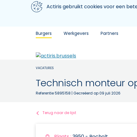
Aller au contenu principal
We gebruiken cookies
Actiris gebruikt cookies voor een be
Burgers
Werkgevers
Partners
VACATURES
Technisch monteur 
Referentie 5895158
| Gecreëerd op 09 juli 2026
Terug naar de lijst
Plaats :
3950 - Bocholt