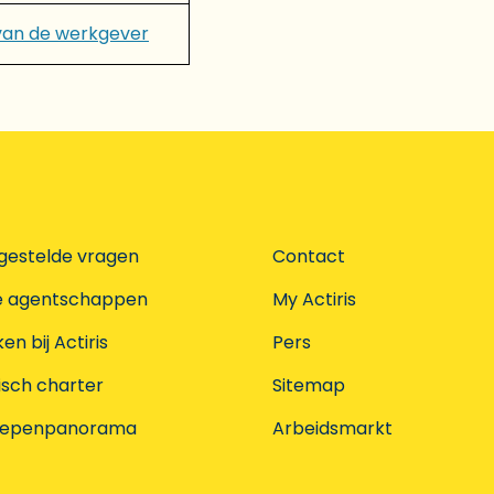
van de werkgever
gestelde vragen
Contact
e agentschappen
My Actiris
n bij Actiris
Pers
isch charter
Sitemap
oepenpanorama
Arbeidsmarkt