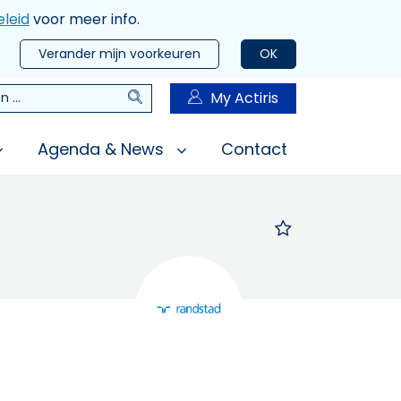
leid
voor meer info.
Verander mijn voorkeuren
OK
Zoeken
My Actiris
n
Agenda & News
Contact