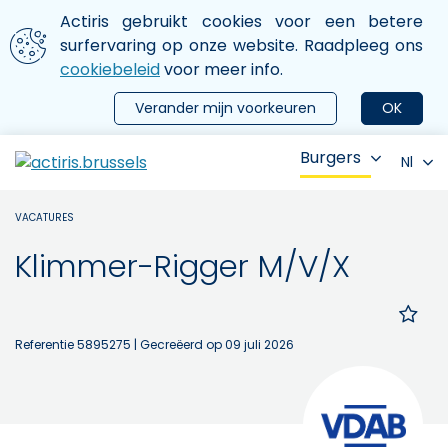
Aller au contenu principal
We gebruiken cookies
Actiris gebruikt cookies voor een betere
ermer le menu
surfervaring op onze website. Raadpleeg ons
cookiebeleid
voor meer info.
Verander mijn voorkeuren
OK
Burgers
Nl
VACATURES
Klimmer-Rigger M/V/X
Referentie 5895275
| Gecreëerd op 09 juli 2026