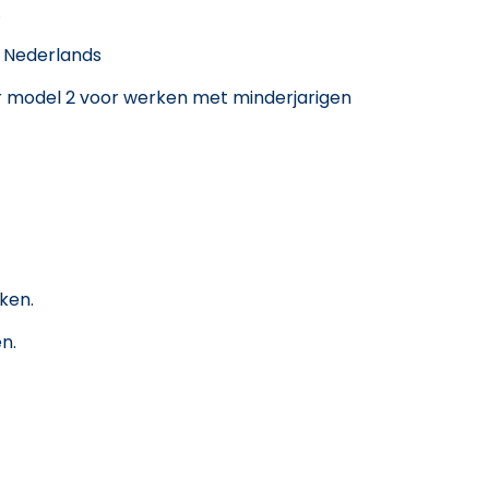
.
s Nederlands
ster model 2 voor werken met minderjarigen
ken.
n.