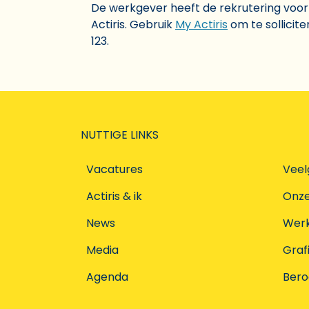
De werkgever heeft de rekrutering voo
Actiris. Gebruik
My Actiris
om te sollicit
123.
NUTTIGE LINKS
Vacatures
Veel
Actiris & ik
Onz
News
Werke
Media
Graf
Agenda
Ber