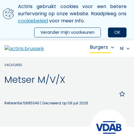
Aller au contenu principal
We gebruiken cookies
Actiris gebruikt cookies voor een betere
ermer le menu
surfervaring op onze website. Raadpleeg ons
cookiebeleid
voor meer info.
Verander mijn voorkeuren
OK
Burgers
Nl
VACATURES
Metser M/V/X
Referentie 5895346
| Gecreëerd op 09 juli 2026