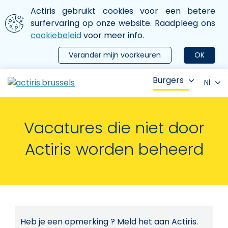
Aller au contenu principal
We gebruiken cookies
Actiris gebruikt cookies voor een betere
ermer le menu
surfervaring op onze website. Raadpleeg ons
cookiebeleid
voor meer info.
Verander mijn voorkeuren
OK
Burgers
Nl
Vacatures die niet door
Actiris worden beheerd
Heb je een opmerking ? Meld het aan Actiris.