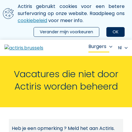
Aller au contenu principal
We gebruiken cookies
Actiris gebruikt cookies voor een betere
ermer le menu
surfervaring op onze website. Raadpleeg ons
cookiebeleid
voor meer info.
Verander mijn voorkeuren
OK
Burgers
Nl
Vacatures die niet door
Actiris worden beheerd
Heb je een opmerking ? Meld het aan Actiris.