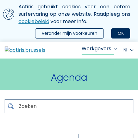
Aller au contenu principal
We gebruiken cookies
Actiris gebruikt cookies voor een betere
ermer le menu
surfervaring op onze website. Raadpleeg ons
cookiebeleid
voor meer info.
Verander mijn voorkeuren
OK
Werkgevers
Nl
Agenda
Rechercher
Thema