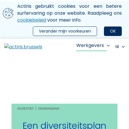
Aller au contenu principal
We gebruiken cookies
Actiris gebruikt cookies voor een betere
ermer le menu
surfervaring op onze website. Raadpleeg ons
cookiebeleid
voor meer info.
Verander mijn voorkeuren
OK
Werkgevers
Nl
DIVERSITEIT
ONDERNEMING
Een diversiteitsplan