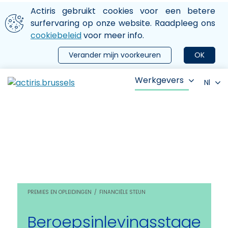
Aller au contenu principal
We gebruiken cookies
Actiris gebruikt cookies voor een betere
ermer le menu
surfervaring op onze website. Raadpleeg ons
cookiebeleid
voor meer info.
Verander mijn voorkeuren
OK
Werkgevers
Nl
PREMIES EN OPLEIDINGEN
FINANCIËLE STEUN
Beroepsinlevingsstage