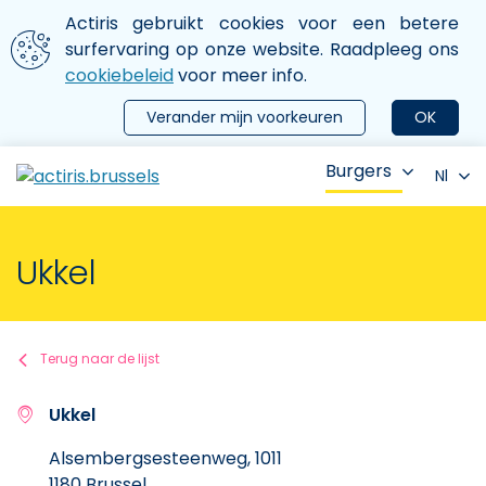
Aller au contenu principal
We gebruiken cookies
Actiris gebruikt cookies voor een betere
ermer le menu
surfervaring op onze website. Raadpleeg ons
cookiebeleid
voor meer info.
Verander mijn voorkeuren
OK
Burgers
Nl
Ukkel
Terug naar de lijst
Ukkel
Alsembergsesteenweg, 1011
1180 Brussel