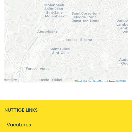
Leaflet
|
©
OpenStreetMap
contributors ©
CARTO
NUTTIGE LINKS
Vacatures