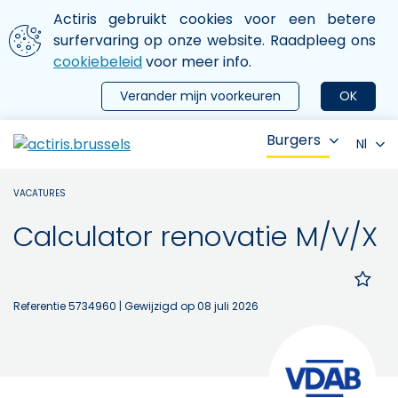
Aller au contenu principal
We gebruiken cookies
Actiris gebruikt cookies voor een betere
ermer le menu
surfervaring op onze website. Raadpleeg ons
cookiebeleid
voor meer info.
Verander mijn voorkeuren
OK
Burgers
Nl
VACATURES
Calculator renovatie M/V/X
Referentie 5734960
| Gewijzigd op 08 juli 2026