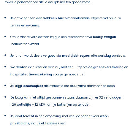
zowel je portemonnee als je werkplezier ten goede komt.
Je ontvangt een
aantrekkelijk bruto maandsalaris
, afgestemd op jouw
kennis en ervaring.
Om je vlot te verplaatsen krijg je een representatieve
bedrijfswagen
inclusief tankkaart.
Je lunch wordt deels vergoed via
maaltijdcheques
, elke werkdag opnieuw.
We denken aan later én aan nu, met een uitgebreide
groepsverzekering
en
hospitalisatieverzekering
voor je gemoedsrust.
Je krijgt
ecocheques
als extraatje om duurzame aankopen te doen.
De boog kan niet altijd gespannen staan; daarom zijn er 32 verlofdagen
(20 wettelijke + 12 ADV) om je batterijen op te laden.
Je komt terecht in een omgeving met veel aandacht voor
werk-
privébalans
, inclusief flexibele uren.