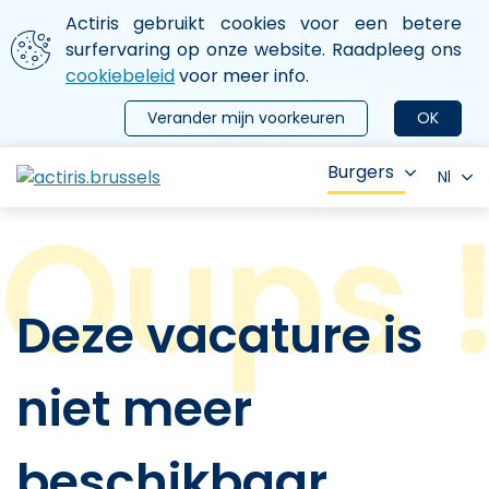
Aller au contenu principal
We gebruiken cookies
Actiris gebruikt cookies voor een betere
ermer le menu
surfervaring op onze website. Raadpleeg ons
cookiebeleid
voor meer info.
Verander mijn voorkeuren
OK
Burgers
Nl
Deze vacature is
niet meer
beschikbaar.