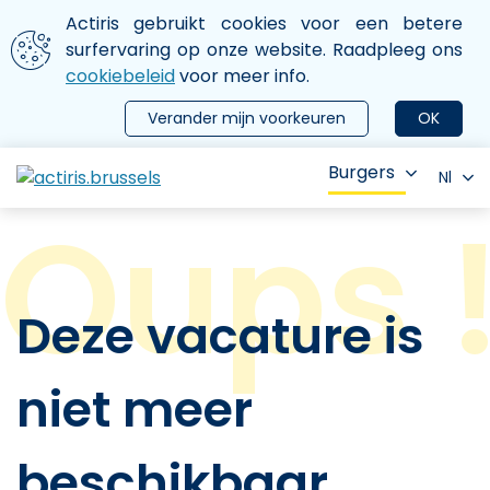
Aller au contenu principal
We gebruiken cookies
Actiris gebruikt cookies voor een betere
ermer le menu
surfervaring op onze website. Raadpleeg ons
cookiebeleid
voor meer info.
Verander mijn voorkeuren
OK
Burgers
Nl
Deze vacature is
niet meer
beschikbaar.