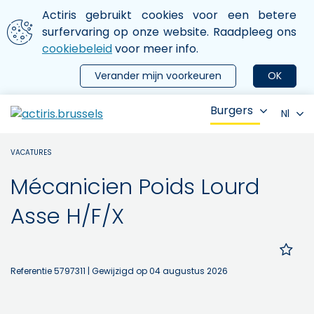
Aller au contenu principal
We gebruiken cookies
Actiris gebruikt cookies voor een betere
ermer le menu
surfervaring op onze website. Raadpleeg ons
cookiebeleid
voor meer info.
Verander mijn voorkeuren
OK
Burgers
Nl
VACATURES
Mécanicien Poids Lourd
Asse H/F/X
Referentie 5797311
| Gewijzigd op 04 augustus 2026