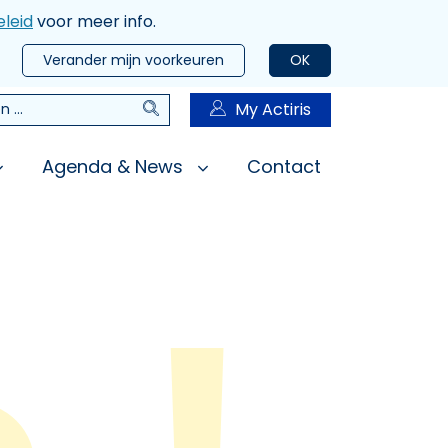
leid
voor meer info.
Verander mijn voorkeuren
OK
Zoeken
My Actiris
n
Agenda & News
Contact