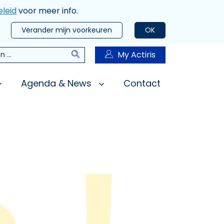
leid
voor meer info.
Verander mijn voorkeuren
OK
Zoeken
My Actiris
n
Agenda & News
Contact