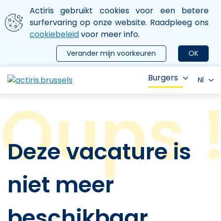
Aller au contenu principal
We gebruiken cookies
Actiris gebruikt cookies voor een betere
ermer le menu
surfervaring op onze website. Raadpleeg ons
cookiebeleid
voor meer info.
Verander mijn voorkeuren
OK
Burgers
Nl
Deze vacature is
niet meer
beschikbaar.