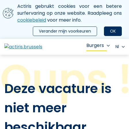
Aller au contenu principal
We gebruiken cookies
Actiris gebruikt cookies voor een betere
ermer le menu
surfervaring op onze website. Raadpleeg ons
cookiebeleid
voor meer info.
Verander mijn voorkeuren
OK
Burgers
Nl
Deze vacature is
niet meer
beschikbaar.