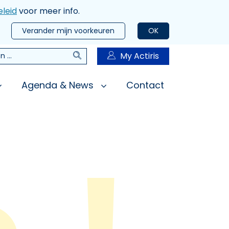
leid
voor meer info.
Verander mijn voorkeuren
OK
Zoeken
My Actiris
n
Agenda & News
Contact