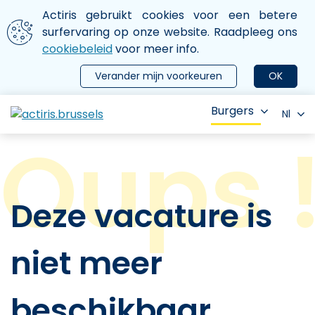
Aller au contenu principal
We gebruiken cookies
Actiris gebruikt cookies voor een betere
ermer le menu
surfervaring op onze website. Raadpleeg ons
cookiebeleid
voor meer info.
Verander mijn voorkeuren
OK
Burgers
Nl
Deze vacature is
niet meer
beschikbaar.