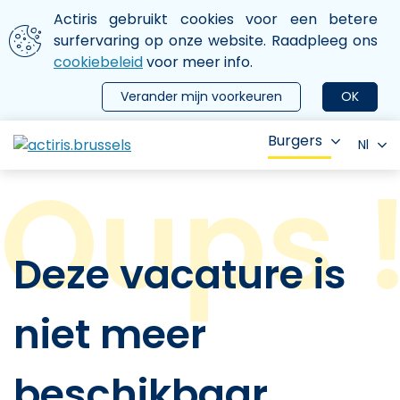
Aller au contenu principal
We gebruiken cookies
Actiris gebruikt cookies voor een betere
ermer le menu
surfervaring op onze website. Raadpleeg ons
cookiebeleid
voor meer info.
Verander mijn voorkeuren
OK
Burgers
Nl
Deze vacature is
niet meer
beschikbaar.