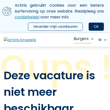
Aller au contenu principal
We gebruiken cookies
Actiris gebruikt cookies voor een betere
ermer le menu
surfervaring op onze website. Raadpleeg ons
cookiebeleid
voor meer info.
Verander mijn voorkeuren
OK
Burgers
Nl
Deze vacature is
niet meer
beschikbaar.