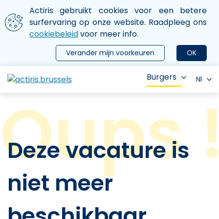
Aller au contenu principal
We gebruiken cookies
Actiris gebruikt cookies voor een betere
ermer le menu
surfervaring op onze website. Raadpleeg ons
cookiebeleid
voor meer info.
Verander mijn voorkeuren
OK
Burgers
Nl
Deze vacature is
niet meer
beschikbaar.