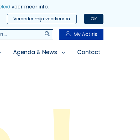
leid
voor meer info.
Verander mijn voorkeuren
OK
Zoeken
My Actiris
n
Agenda & News
Contact