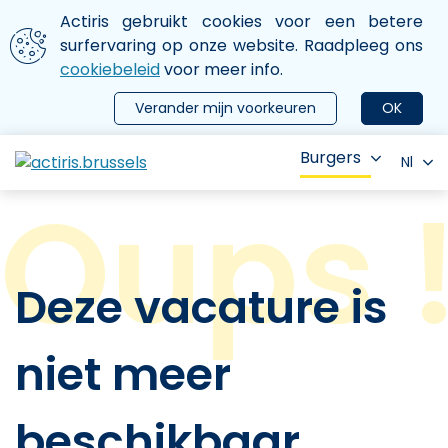
Aller au contenu principal
We gebruiken cookies
Actiris gebruikt cookies voor een betere
ermer le menu
surfervaring op onze website. Raadpleeg ons
cookiebeleid
voor meer info.
Verander mijn voorkeuren
OK
Burgers
Nl
Deze vacature is
niet meer
beschikbaar.