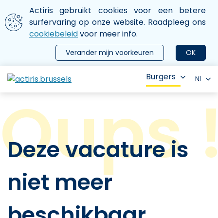
Aller au contenu principal
We gebruiken cookies
Actiris gebruikt cookies voor een betere
ermer le menu
surfervaring op onze website. Raadpleeg ons
cookiebeleid
voor meer info.
Verander mijn voorkeuren
OK
Burgers
Nl
Deze vacature is
niet meer
beschikbaar.